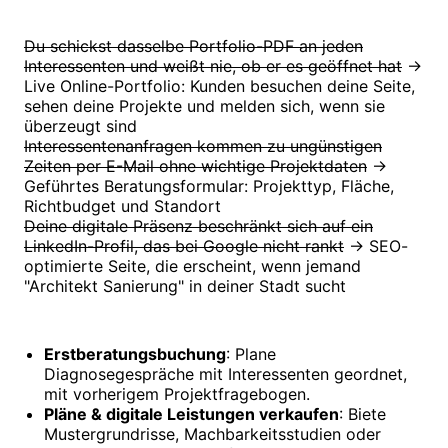
Du schickst dasselbe Portfolio-PDF an jeden
Interessenten und weißt nie, ob er es geöffnet hat
→
Live Online-Portfolio: Kunden besuchen deine Seite,
sehen deine Projekte und melden sich, wenn sie
überzeugt sind
Interessentenanfragen kommen zu ungünstigen
Zeiten per E-Mail ohne wichtige Projektdaten
→
Geführtes Beratungsformular: Projekttyp, Fläche,
Richtbudget und Standort
Deine digitale Präsenz beschränkt sich auf ein
LinkedIn-Profil, das bei Google nicht rankt
→ SEO-
optimierte Seite, die erscheint, wenn jemand
"Architekt Sanierung" in deiner Stadt sucht
Erstberatungsbuchung
: Plane
Diagnosegespräche mit Interessenten geordnet,
mit vorherigem Projektfragebogen.
Pläne & digitale Leistungen verkaufen
: Biete
Mustergrundrisse, Machbarkeitsstudien oder