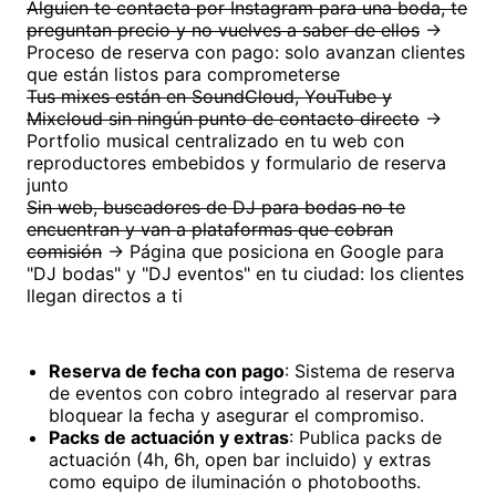
Alguien te contacta por Instagram para una boda, te
preguntan precio y no vuelves a saber de ellos
→
Proceso de reserva con pago: solo avanzan clientes
que están listos para comprometerse
Tus mixes están en SoundCloud, YouTube y
Mixcloud sin ningún punto de contacto directo
→
Portfolio musical centralizado en tu web con
reproductores embebidos y formulario de reserva
junto
Sin web, buscadores de DJ para bodas no te
encuentran y van a plataformas que cobran
comisión
→ Página que posiciona en Google para
"DJ bodas" y "DJ eventos" en tu ciudad: los clientes
llegan directos a ti
Reserva de fecha con pago
: Sistema de reserva
de eventos con cobro integrado al reservar para
bloquear la fecha y asegurar el compromiso.
Packs de actuación y extras
: Publica packs de
actuación (4h, 6h, open bar incluido) y extras
como equipo de iluminación o photobooths.