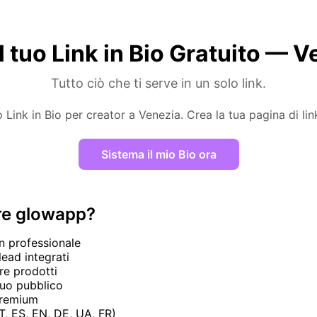
l tuo Link in Bio Gratuito — 
Tutto ciò che ti serve in un solo link.
o Link in Bio per creator a Venezia. Crea la tua pagina di link
Sistema il mio Bio ora
re glowapp?
gn professionale
lead integrati
re prodotti
 tuo pubblico
premium
T, ES, EN, DE, UA, FR)