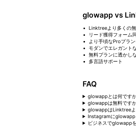
glowapp vs L
Linktreeより多く
リード獲得フォーム
より手頃なProプラン(
モダンでエレガント
無料プランに透かし
多言語サポート
FAQ
glowappとは何です
glowappは無料ですか
glowappはLinktr
Instagramにglow
ビジネスでglowapp