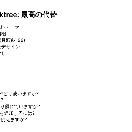
inktree: 最高の代替
の無料テーマ
同梱
月額€4.99)
なデザイン
なし
か?どう使いますか?
?
eeより優れていますか?
appを追加するには?
を使えますか?